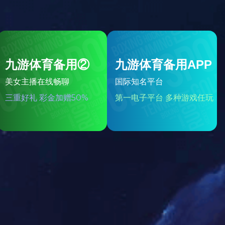
技大学诸葛福民副校长一行莅临江南手机网页
学、山西历史文化和文化产业、马克思主义中国化、
福民副校长、王晓东处长以及山科大校友会代表朗威
董事长赵益群一行到访江南（中国）（以下简称江南
裁郑中华和总裁助理缪守丽的热情接待。双方就校企
等方面进行了深入交流。 诸葛福民副校长一行首先参
和实验室，了解了公司的发展历程、主要业务、核心
南手机网页版是一家专注于舆情分析、舆情监测、舆
大专家阵容，聘请中科大博士郑斌担任新
高科技企业，拥有多项自主知识产权和国家级专利，
多元的时代背景下，舆情行业逐渐崭露头角，日益受
的广泛关注和重视。作为舆情行业的资深企业，江南
和引领行业的发展方向。近日，江南手机网页版宣布
郑斌担任公司顾问，共同开拓稳评业务新领域，并成
深度访谈调查方法培训，为企业发展注入新的活力。
领域方面拥有丰富经验和深厚背景的专家。郑斌博士
学管理学院党委书记王辉教授一行莅临江南手