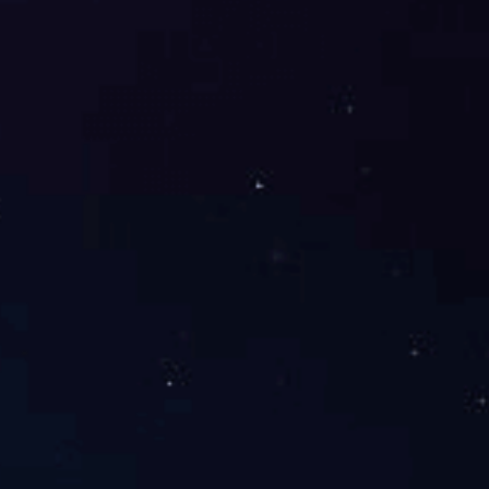
理工大学党委常委、副校长董雨携校领导团队莅临江南
联系我们
机网页版”），就双方未来的校企合作进行深入探
式，再次正式授予江南手机网页版“大学生就业创业
向更高层次、更宽领域。 01深化合作，共促发展 在
公司资讯
详细介绍了安徽理工大学的教育理念、学科建设及人
合作是推动教育创新和人才培养的重要途径，安徽理
经大学副校长储德银教授一行莅临江南手机网
舆情简报
网页版的紧密合作，为学生提供更多实践机会，同时
交流活动，共绘校企合作新篇章
分享本页
副校长储德银教授一行莅临江南（中国）（以下简称
问交流。此次访问旨在通过校企间的深入交流，探索
研合作的新模式。 江南手机网页版总裁郑中华代表公
表示热烈欢迎，并详细介绍了江南手机网页版自创立
1月8日
领域以及未来的战略规划。郑中华总裁明确指出，江
据领域的科技企业，对于与安徽财经大学在人才培
展深入合作抱有热切期望，旨在共同推进科技创新步