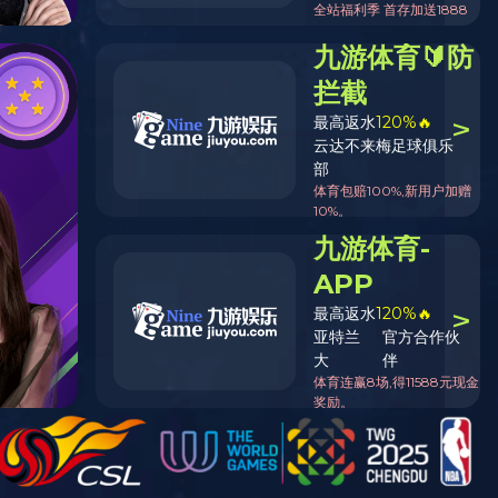
副部长蒋耀平一行莅临江南手机网页版 共探
发展新路径
长蒋耀平在中国科学技术大学马克思主义学院党委书记
国）（以下简称 “江南手机网页版”）考察交流。江
销售总督导何志超及核心团队接待，双方围绕 AI
、产业痛点破解及发展趋势展开深度探讨，凝聚行业
：见证技术实力，肯定服务价值 在郑中华董事长陪同
书记参观了公司的办公环境、产品展示区和数据中
受聘江南手机网页版学术顾问，携手共绘
版在大数据采集、AI 智能分析等…
政府发展研究中心）国际问题研究所所长、研究员马
简称“江南手机网页版”），受聘为江南手机网页版
现了江南手机网页版对行业专家的重视和引进力度，
舆情监测分析、品牌管理等领域的专业实力。 马志超
2月16日
、山西省宣传文化系统“四个一批”人才，山西省智
书长，还兼任多所高校客座教授、兼职教授或特聘研