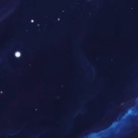
曾主持并参与了多个国家级
机网页版考察交流
产生了广泛的影响，也…
3月25日，安徽大学管理学
称“江南手机网页版”），受
访问旨在巩固并深化校企间
域的广阔合作空间。 在江
走进博约
2024年11月26日
情监测中心。对于江南手机
成果，王辉教授表示高度赞
走进博约 | 中国科
析方面的技术实力和专业水
力未来职业发展
用。 在随后…
4月16日下午，江南（中国
人。中国科学技术大学课程
页版举行实践课堂，展开实
其中本科生约占十余人，余
走进博约
2024年11月26日
日常运营带来了崭新的活力
域，对公司办公环境、设施
走进博约 | 乌鲁木
手机网页版的现代化办公环